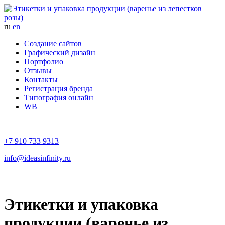
ru
en
Создание сайтов
Графический дизайн
Портфолио
Отзывы
Контакты
Регистрация бренда
Типография онлайн
WB
+7 910 733 9313
info@ideasinfinity.ru
Этикетки и упаковка
продукции (варенье из