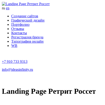
ru
en
Создание сайтов
Графический дизайн
Портфолио
Отзывы
Контакты
Регистрация бренда
Типография онлайн
WB
+7 910 733 9313
info@ideasinfinity.ru
Landing Page Ретрит Россет